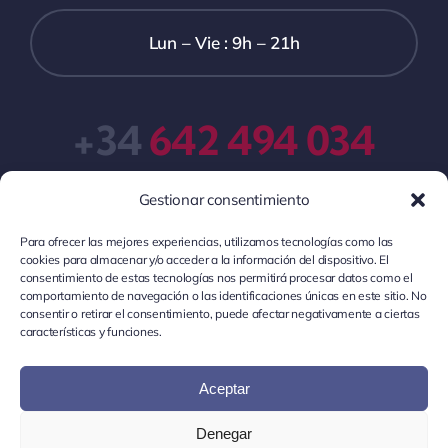
Lun – Vie : 9h – 21h
+34
642 494 034
Gestionar consentimiento
Para ofrecer las mejores experiencias, utilizamos tecnologías como las
cookies para almacenar y/o acceder a la información del dispositivo. El
consentimiento de estas tecnologías nos permitirá procesar datos como el
comportamiento de navegación o las identificaciones únicas en este sitio. No
consentir o retirar el consentimiento, puede afectar negativamente a ciertas
© Localia 2026 •
Localia
es una plataforma de
características y funciones.
preparación de oposiciones locales •
Aviso Legal
•
Política de Privacidad
•
Política de Cookies
•
Términos y
Aceptar
Condiciones Generales
Denegar