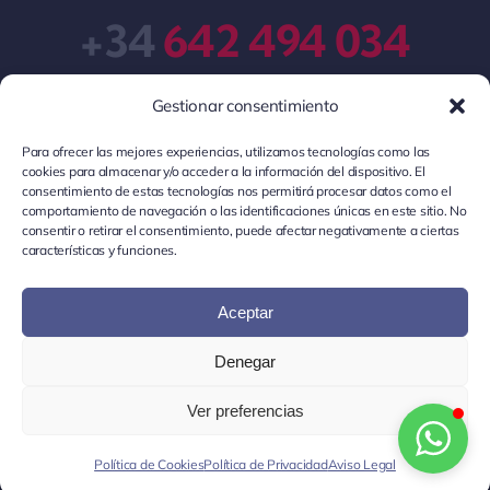
+34
642 494 034
Gestionar consentimiento
Para ofrecer las mejores experiencias, utilizamos tecnologías como las
cookies para almacenar y/o acceder a la información del dispositivo. El
consentimiento de estas tecnologías nos permitirá procesar datos como el
comportamiento de navegación o las identificaciones únicas en este sitio. No
consentir o retirar el consentimiento, puede afectar negativamente a ciertas
© Localia 2026 •
Localia
es una plataforma de
características y funciones.
preparación de oposiciones locales •
Aviso Legal
•
Política de Privacidad
•
Política de Cookies
•
Términos y
Aceptar
Condiciones Generales
Denegar
© 2026 Localia Academy
Ver preferencias
Política de Cookies
Política de Privacidad
Aviso Legal