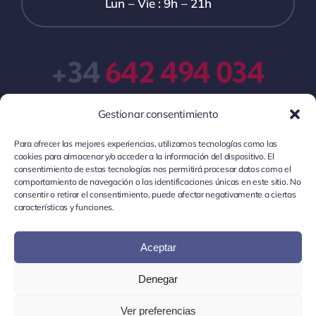
Lun – Vie : 9h – 21h
+34
642 494 034
Gestionar consentimiento
Para ofrecer las mejores experiencias, utilizamos tecnologías como las
cookies para almacenar y/o acceder a la información del dispositivo. El
consentimiento de estas tecnologías nos permitirá procesar datos como el
comportamiento de navegación o las identificaciones únicas en este sitio. No
consentir o retirar el consentimiento, puede afectar negativamente a ciertas
© Localia 2026 •
Localia
es una plataforma de
características y funciones.
preparación de oposiciones locales •
Aviso Legal
•
Política de Privacidad
•
Política de Cookies
•
Términos y
Aceptar
Condiciones Generales
Denegar
© 2026 Localia Academy
Ver preferencias