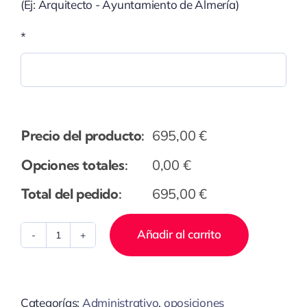
(Ej: Arquitecto - Ayuntamiento de Almería)
*
Precio del producto:
695,00
€
Opciones totales:
0,00
€
Total del pedido:
695,00
€
Añadir al carrito
Agente
de
Medio
Categorías:
Administrativo
,
oposiciones
Ambiente