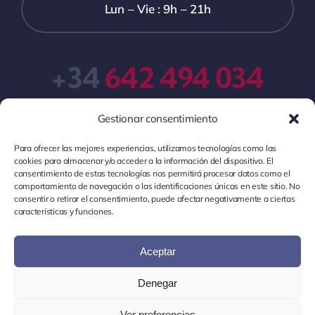
Lun – Vie : 9h – 21h
+34
642 494 034
Gestionar consentimiento
Para ofrecer las mejores experiencias, utilizamos tecnologías como las
cookies para almacenar y/o acceder a la información del dispositivo. El
consentimiento de estas tecnologías nos permitirá procesar datos como el
comportamiento de navegación o las identificaciones únicas en este sitio. No
consentir o retirar el consentimiento, puede afectar negativamente a ciertas
© Localia 2026 •
Localia
es una plataforma de
características y funciones.
preparación de oposiciones locales •
Aviso Legal
•
Política de Privacidad
•
Política de Cookies
•
Términos y
Aceptar
Condiciones Generales
Denegar
© 2026 Localia Academy
Ver preferencias